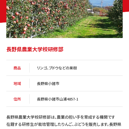
長野県農業大学校研修部
商品
リンゴ、ブドウなどの果樹
地域
長野県小諸市
HOME
住所
長野県小諸市山浦4857-1
コンセプト
見どころ
長野県農業大学校研修部は、農業の担い手を育成する機関です
在籍する研修生が栽培管理したりんご、ぶどうを販売します。長野県
開催日時