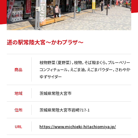
道の駅常陸大宮～かわプラザ～
枝物野菜（夏野菜），枝物，そば殻まくら，ブルーベリー
商品
コンフィチュール，えごま油，えごまパウダー，さわやか
ゆずサイダー
地域
茨城県常陸大宮市
住所
茨城県常陸大宮市岩崎717-1
HOME
URL
https://www.michieki-hitachiomiya.jp/
コンセプト