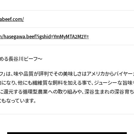
abeef.com/
om/hasegawa.beef?igshid=YmMyMTA2M2Y=
める長谷川ビーフ〜
フ」は、味や品質が評判でその美味しさはアメリカからバイヤー
肉になり、他にも繊維質な飼料を加える事で、ジューシーな旨味
に還元する循環型農業への取り組みや、深谷生まれの深谷育ち
もなっています。