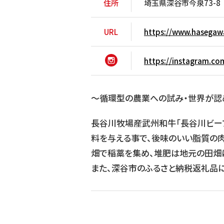
住所
埼玉県深谷市今泉73-8
URL
https://www.hasegaw
https://instagram.c
〜循環型の農業への試み・世界が認
長谷川牧場産武州和牛「長谷川ビー
料を与える事で、後味のいい脂質の
畑で稲藁を集め、堆肥は地元の田畑
また、深谷市のふるさと納税返礼品に