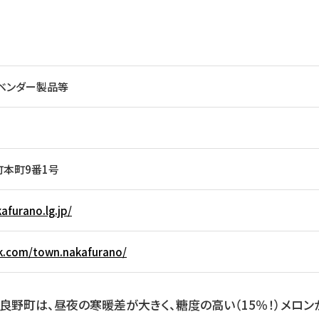
ラベンダー製品等
本町9番1号
afurano.lg.jp/
k.com/town.nakafurano/
野町は、昼夜の寒暖差が大きく、糖度の高い（15％！）メロン